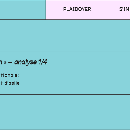
PLAIDOYER
S’I
n » – analyse 1/4
tionale:
t d’asile